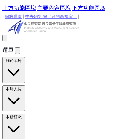
上方功能區塊
主要內容區塊
下方功能區塊
|
網站導覽
|
中央研究院
（另開新視窗）
|
選單
關於本所
所長的話
原分所歷史
歷任所長
地理位置與環境
原分所
本所人員
小常識
學術諮詢委員
研究人員
研究人員
合聘研究人
本所研究
員
兼任研究人員
Emeriti Faculty
行政技術人
員