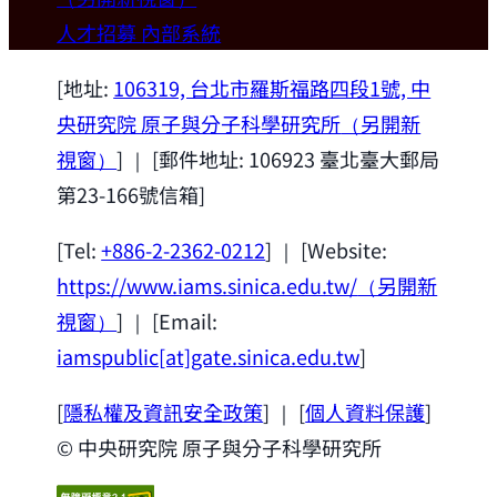
歡迎本所新聘合聘研究員陳俊維特聘教授
人才招募
內部系統
(國立台灣大學材料科學與工程學系)。
2026-07-14
[地址:
106319, 台北市羅斯福路四段1號, 中
央研究院 原子與分子科學研究所
（另開新
視窗）
] ｜ [郵件地址: 106923 臺北臺大郵局
第23-166號信箱]
[Tel:
+886-2-2362-0212
] ｜ [Website:
https://www.iams.sinica.edu.tw/
（另開新
視窗）
] ｜ [Email:
iamspublic[at]gate.sinica.edu.tw
]
[
隱私權及資訊安全政策
] ｜ [
個人資料保護
]
© 中央研究院 原子與分子科學研究所