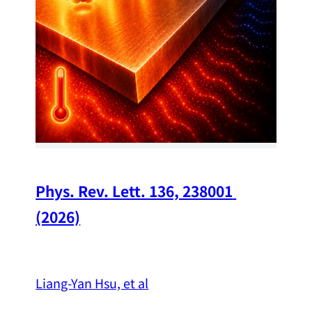
Chi
A w
str
and
（
Phys. Rev. Lett. 136, 238001 
(2026)
Liang-Yan Hsu, et al