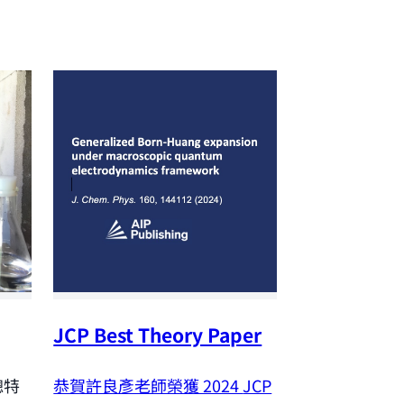
JCP Best Theory Paper
NSTC Outst
Research A
恭賀許良彥老師榮獲 2024
JCP
聰特