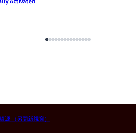
ly Activated 
畫資源
（另開新視窗）
授 (國立台灣大學材料科學與工程學系)。
2026-07-14