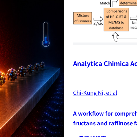
Analytica Chimica Ac
Chi-Kung Ni, et al
A workflow for comprehe
fructans and raffinose 