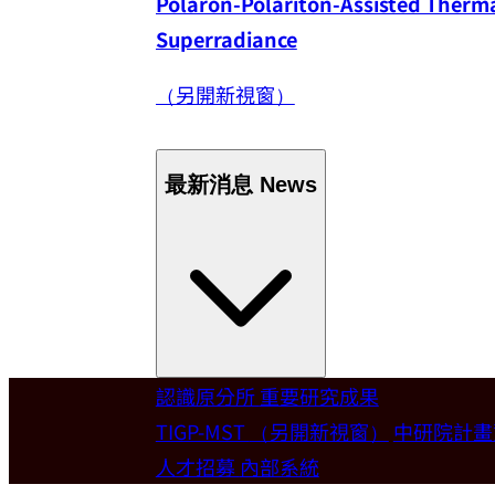
Polaron-Polariton-Assisted Thermal
Superradiance
（另開新視窗）
最新消息
News
認識原分所
重要研究成果
Welcome
TIGP-MST
（另開新視窗）
中研院計
人才招募
內部系統
歡迎本所新聘合聘研究員陳俊維特聘教