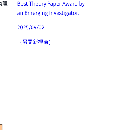
Best Theory Paper Award by
物理
恭賀許良彥老師
an Emerging Investigator
.
年度傑出研究
2025/09/02
2025/02/26
（另開新視窗）