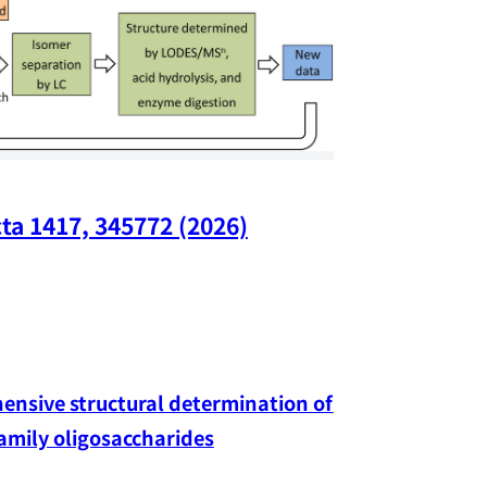
ta 1417, 345772 (2026)
Nano Lette
nsive structural determination of 
family oligosaccharides
Yang-hao Chan