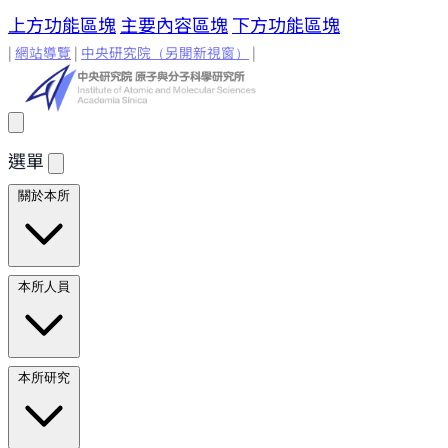
上方功能區塊
主要內容區塊
下方功能區塊
|
網站導覽
|
中央研究院
（另開新視窗）
|
選單
關於本所
所長的話
原分所歷史
歷任所長
地理位置與環境
原分所
本所人員
小常識
學術諮詢委員
研究人員
研究人員
合聘研究人
本所研究
員
兼任研究人員
Emeriti Faculty
行政技術人
員