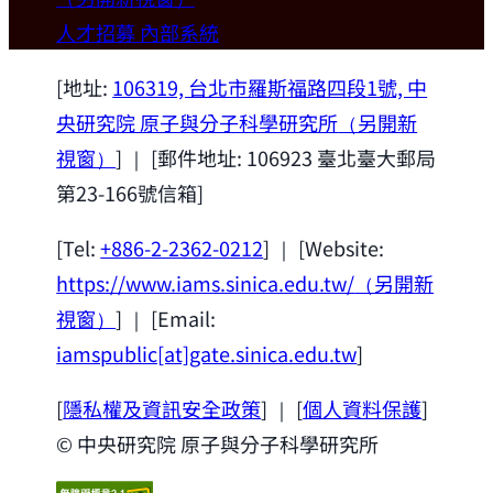
歡迎本所新聘合聘研究員陳俊維特聘教授
人才招募
內部系統
(國立台灣大學材料科學與工程學系)。
2026-07-14
[地址:
106319, 台北市羅斯福路四段1號, 中
央研究院 原子與分子科學研究所
（另開新
視窗）
] ｜ [郵件地址: 106923 臺北臺大郵局
第23-166號信箱]
[Tel:
+886-2-2362-0212
] ｜ [Website:
https://www.iams.sinica.edu.tw/
（另開新
視窗）
] ｜ [Email:
iamspublic[at]gate.sinica.edu.tw
]
[
隱私權及資訊安全政策
] ｜ [
個人資料保護
]
© 中央研究院 原子與分子科學研究所