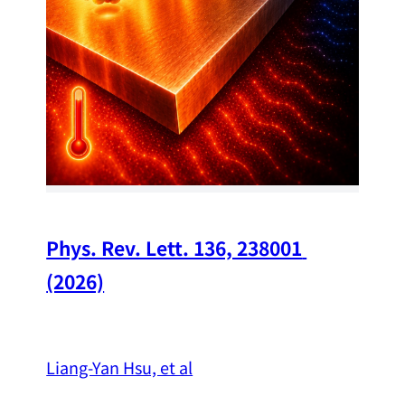
Chi
A w
str
and
（
Phys. Rev. Lett. 136, 238001 
(2026)
Liang-Yan Hsu, et al