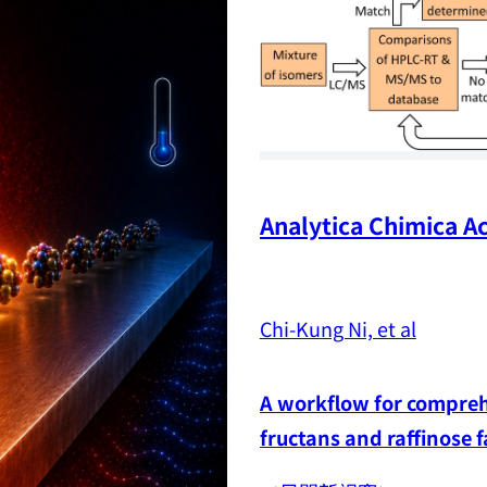
Analytica Chimica Ac
Chi-Kung Ni, et al
A workflow for comprehe
fructans and raffinose 