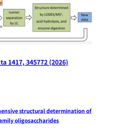
ta 1417, 345772 (2026)
Nano Lette
nsive structural determination of 
family oligosaccharides
Yang-hao Chan