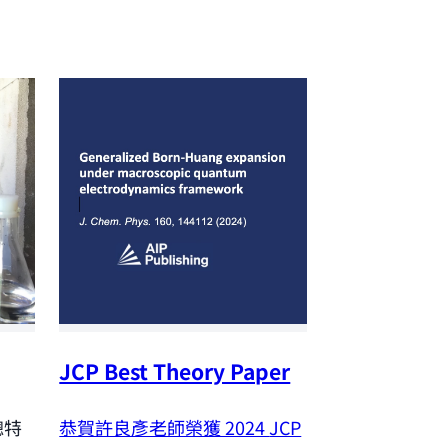
JCP Best Theory Paper
NSTC Outst
Research A
恭賀許良彥老師榮獲 2024
JCP
聰特