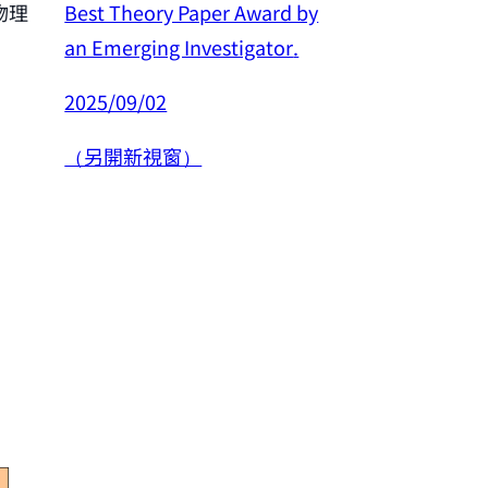
Best Theory Paper Award by
物理
恭賀許良彥老師
an Emerging Investigator
.
年度傑出研究
2025/09/02
2025/02/26
（另開新視窗）