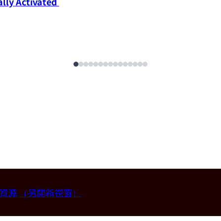
ly Activated 
畫資源
（另開新視窗）
授 (國立台灣大學材料科學與工程學系)。
2026-07-14