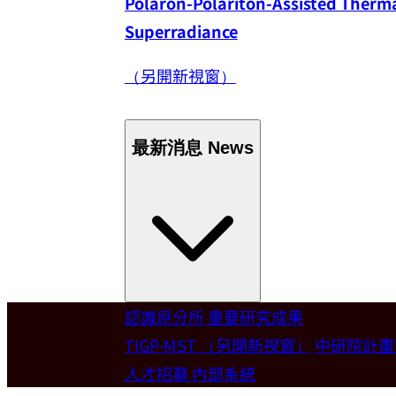
Polaron-Polariton-Assisted Thermal
Superradiance
（另開新視窗）
最新消息
News
認識原分所
重要研究成果
Welcome
TIGP-MST
（另開新視窗）
中研院計
人才招募
內部系統
歡迎本所新聘合聘研究員陳俊維特聘教