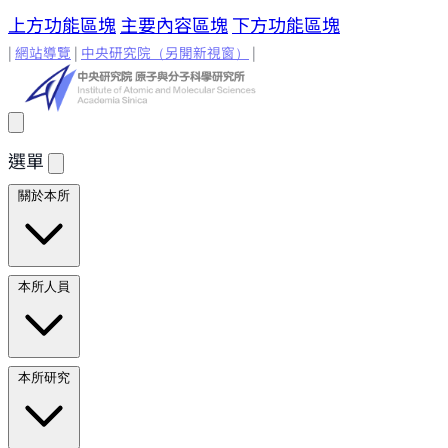
上方功能區塊
主要內容區塊
下方功能區塊
|
網站導覽
|
中央研究院
（另開新視窗）
|
選單
關於本所
所長的話
原分所歷史
歷任所長
地理位置與環境
原分所
本所人員
小常識
學術諮詢委員
研究人員
研究人員
合聘研究人
本所研究
員
兼任研究人員
Emeriti Faculty
行政技術人
員