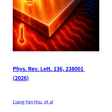
Chi
A w
str
and
（
Phys. Rev. Lett. 136, 238001 
(2026)
Liang-Yan Hsu, et al