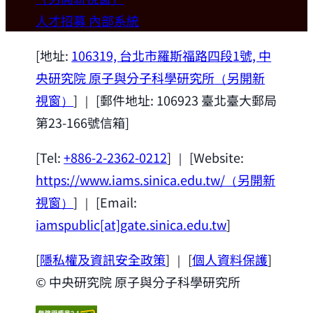
歡迎本所新聘合聘研究員陳俊維特聘教授
人才招募
內部系統
(國立台灣大學材料科學與工程學系)。
2026-07-14
[地址:
106319, 台北市羅斯福路四段1號, 中
央研究院 原子與分子科學研究所
（另開新
視窗）
] ｜ [郵件地址: 106923 臺北臺大郵局
第23-166號信箱]
[Tel:
+886-2-2362-0212
] ｜ [Website:
https://www.iams.sinica.edu.tw/
（另開新
視窗）
] ｜ [Email:
iamspublic[at]gate.sinica.edu.tw
]
[
隱私權及資訊安全政策
] ｜ [
個人資料保護
]
© 中央研究院 原子與分子科學研究所