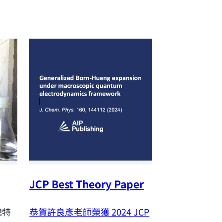
JCP Best Theory Paper
NSTC Outst
Research A
恭賀許良彥老師榮獲 2024
JCP
聰特