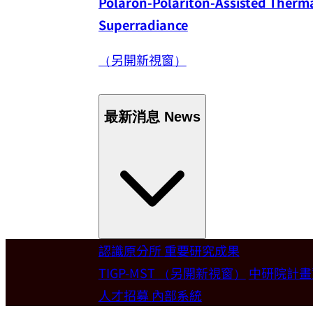
Polaron-Polariton-Assisted Thermal
Superradiance
（另開新視窗）
最新消息
News
認識原分所
重要研究成果
Welcome
TIGP-MST
（另開新視窗）
中研院計
人才招募
內部系統
歡迎本所新聘合聘研究員陳俊維特聘教