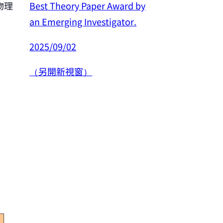
Best Theory Paper Award by
物理
恭賀許良彥老師
an Emerging Investigator
.
年度傑出研究
2025/09/02
2025/02/26
（另開新視窗）