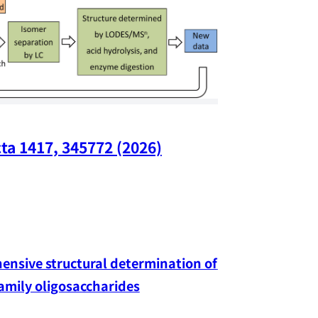
ta 1417, 345772 (2026)
Nano Lette
nsive structural determination of 
family oligosaccharides
Yang-hao Chan