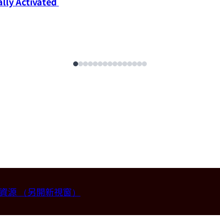
ly Activated 
畫資源
（另開新視窗）
授 (國立台灣大學材料科學與工程學系)。
2026-07-14