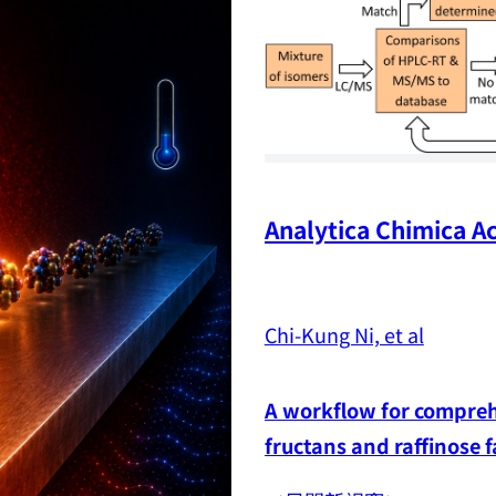
Analytica Chimica Ac
Chi-Kung Ni, et al
A workflow for comprehe
fructans and raffinose 