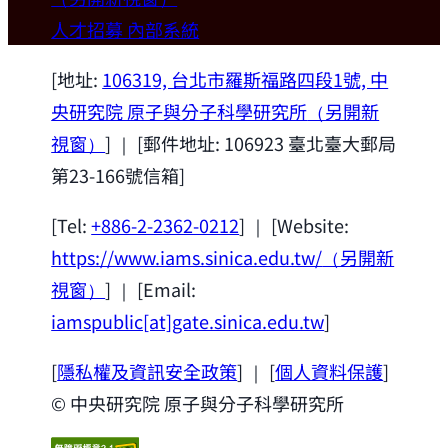
歡迎本所新聘合聘研究員陳俊維特聘教授
人才招募
內部系統
(國立台灣大學材料科學與工程學系)。
2026-07-14
[地址:
106319, 台北市羅斯福路四段1號, 中
央研究院 原子與分子科學研究所
（另開新
視窗）
] ｜ [郵件地址: 106923 臺北臺大郵局
第23-166號信箱]
[Tel:
+886-2-2362-0212
] ｜ [Website:
https://www.iams.sinica.edu.tw/
（另開新
視窗）
] ｜ [Email:
iamspublic[at]gate.sinica.edu.tw
]
[
隱私權及資訊安全政策
] ｜ [
個人資料保護
]
© 中央研究院 原子與分子科學研究所