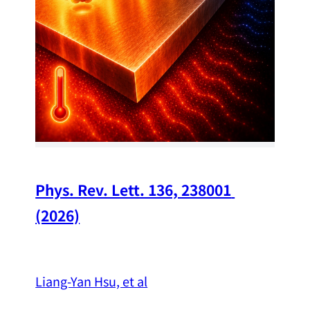
Chi
A w
str
and
（
Phys. Rev. Lett. 136, 238001 
(2026)
Liang-Yan Hsu, et al