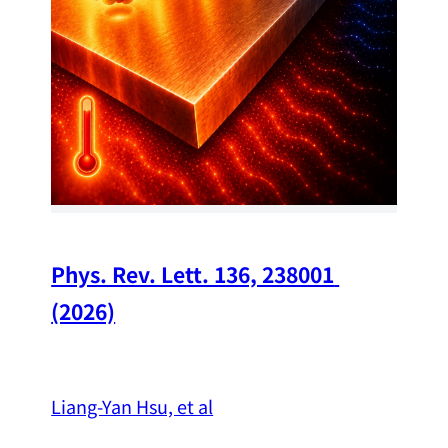
Chi
A w
str
and
（
Phys. Rev. Lett. 136, 238001 
(2026)
Liang-Yan Hsu, et al