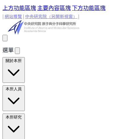
上方功能區塊
主要內容區塊
下方功能區塊
|
網站導覽
|
中央研究院
（另開新視窗）
|
選單
關於本所
所長的話
原分所歷史
歷任所長
地理位置與環境
原分所
本所人員
小常識
學術諮詢委員
研究人員
研究人員
合聘研究人
本所研究
員
兼任研究人員
Emeriti Faculty
行政技術人
員