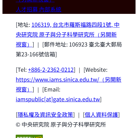
歡迎本所新聘合聘研究員陳俊維特聘教授
人才招募
內部系統
(國立台灣大學材料科學與工程學系)。
2026-07-14
[地址:
106319, 台北市羅斯福路四段1號, 中
央研究院 原子與分子科學研究所
（另開新
視窗）
] ｜ [郵件地址: 106923 臺北臺大郵局
第23-166號信箱]
[Tel:
+886-2-2362-0212
] ｜ [Website:
https://www.iams.sinica.edu.tw/
（另開新
視窗）
] ｜ [Email:
iamspublic[at]gate.sinica.edu.tw
]
[
隱私權及資訊安全政策
] ｜ [
個人資料保護
]
© 中央研究院 原子與分子科學研究所