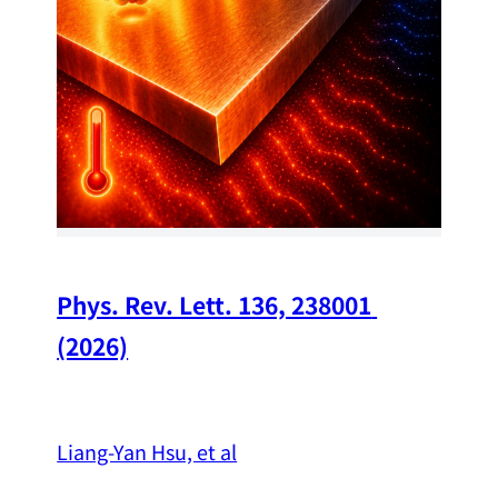
Chi
A w
str
and
（
Phys. Rev. Lett. 136, 238001 
(2026)
Liang-Yan Hsu, et al