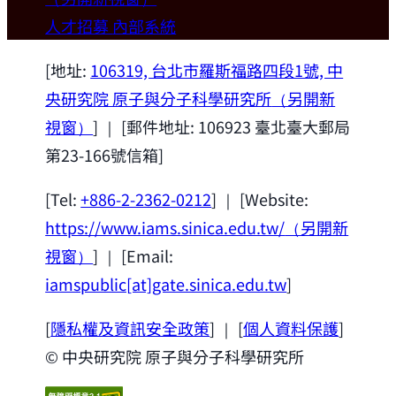
歡迎本所新聘合聘研究員陳俊維特聘教授
人才招募
內部系統
(國立台灣大學材料科學與工程學系)。
2026-07-14
[地址:
106319, 台北市羅斯福路四段1號, 中
央研究院 原子與分子科學研究所
（另開新
視窗）
] ｜ [郵件地址: 106923 臺北臺大郵局
第23-166號信箱]
[Tel:
+886-2-2362-0212
] ｜ [Website:
https://www.iams.sinica.edu.tw/
（另開新
視窗）
] ｜ [Email:
iamspublic[at]gate.sinica.edu.tw
]
[
隱私權及資訊安全政策
] ｜ [
個人資料保護
]
© 中央研究院 原子與分子科學研究所