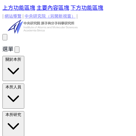
上方功能區塊
主要內容區塊
下方功能區塊
|
網站導覽
|
中央研究院
（另開新視窗）
|
選單
關於本所
所長的話
原分所歷史
歷任所長
地理位置與環境
原分所
本所人員
小常識
學術諮詢委員
研究人員
研究人員
合聘研究人
本所研究
員
兼任研究人員
Emeriti Faculty
行政技術人
員