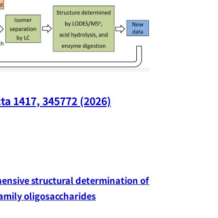
ta 1417, 345772 (2026)
Nano Lette
nsive structural determination of 
family oligosaccharides
Yang-hao Chan