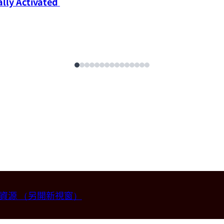
ly Activated 
畫資源
（另開新視窗）
授 (國立台灣大學材料科學與工程學系)。
2026-07-14