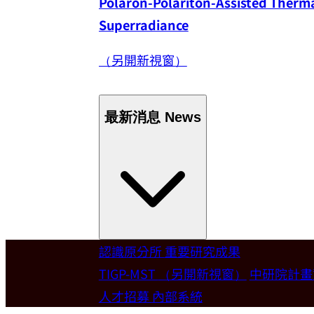
Polaron-Polariton-Assisted Thermal
Superradiance
（另開新視窗）
最新消息
News
認識原分所
重要研究成果
Welcome
TIGP-MST
（另開新視窗）
中研院計
人才招募
內部系統
歡迎本所新聘合聘研究員陳俊維特聘教