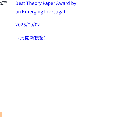
Best Theory Paper Award by
物理
恭賀許良彥老師
an Emerging Investigator
.
年度傑出研究
2025/09/02
2025/02/26
（另開新視窗）