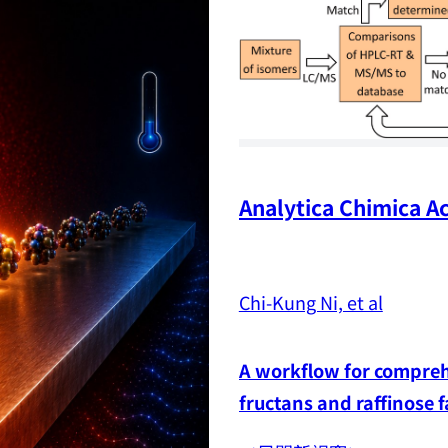
Analytica Chimica Ac
Chi-Kung Ni, et al
A workflow for comprehe
fructans and raffinose 