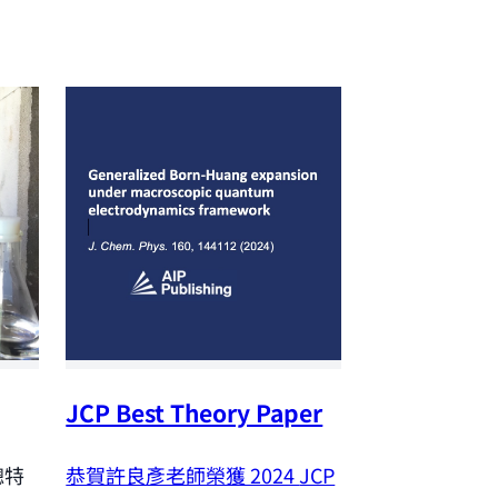
JCP Best Theory Paper
NSTC Outst
Research A
恭賀許良彥老師榮獲 2024
JCP
聰特