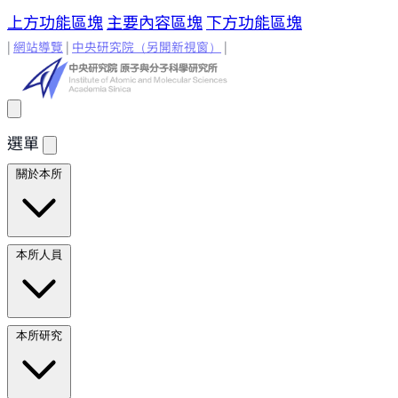
上方功能區塊
主要內容區塊
下方功能區塊
|
網站導覽
|
中央研究院
（另開新視窗）
|
選單
關於本所
所長的話
原分所歷史
歷任所長
地理位置與環境
原分所
本所人員
小常識
學術諮詢委員
研究人員
研究人員
合聘研究人
本所研究
員
兼任研究人員
Emeriti Faculty
行政技術人
員