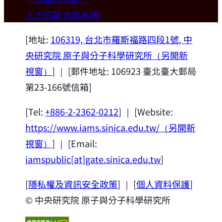
歡迎本所新聘合聘研究員陳俊維特聘教授
人才招募
內部系統
(國立台灣大學材料科學與工程學系)。
2026-07-14
[地址:
106319, 台北市羅斯福路四段1號, 中
央研究院 原子與分子科學研究所
（另開新
視窗）
] ｜ [郵件地址: 106923 臺北臺大郵局
第23-166號信箱]
[Tel:
+886-2-2362-0212
] ｜ [Website:
https://www.iams.sinica.edu.tw/
（另開新
視窗）
] ｜ [Email:
iamspublic[at]gate.sinica.edu.tw
]
[
隱私權及資訊安全政策
] ｜ [
個人資料保護
]
© 中央研究院 原子與分子科學研究所