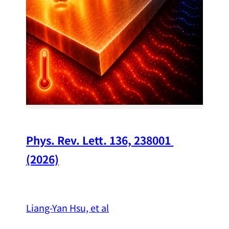
Chi
A w
str
and
（
Phys. Rev. Lett. 136, 238001 
(2026)
Liang-Yan Hsu, et al