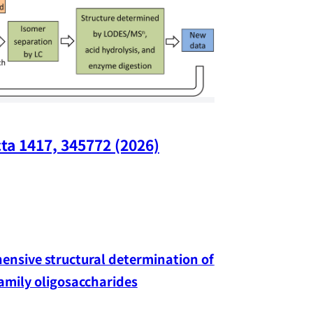
ta 1417, 345772 (2026)
Nano Lette
nsive structural determination of 
family oligosaccharides
Yang-hao Chan