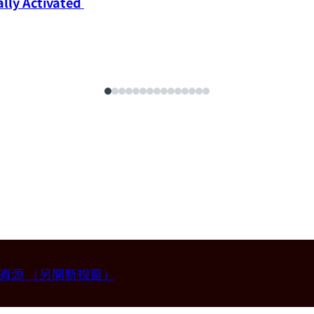
ly Activated 
畫資源
（另開新視窗）
授 (國立台灣大學材料科學與工程學系)。
2026-07-14