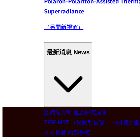
Polaron-Polariton-Assisted Thermal
Superradiance
（另開新視窗）
最新消息
News
認識原分所
重要研究成果
Welcome
TIGP-MST
（另開新視窗）
中研院計
人才招募
內部系統
歡迎本所新聘合聘研究員陳俊維特聘教