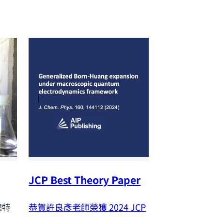
JCP Best Theory Paper
NSTC Outst
Research A
恭賀許良彥老師榮獲 2024
JCP
聰特