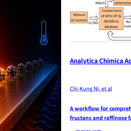
Analytica Chimica Ac
Chi-Kung Ni, et al
A workflow for comprehe
fructans and raffinose 