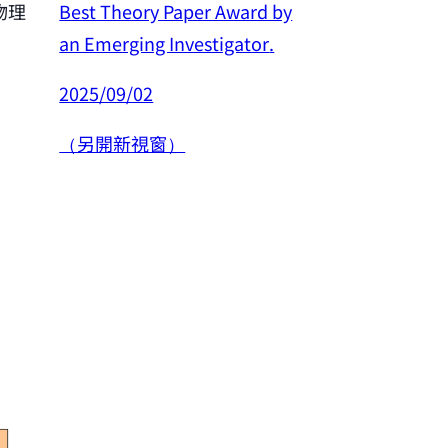
Best Theory Paper Award by
物理
恭賀許良彥老師
an Emerging Investigator
.
年度傑出研究
2025/09/02
2025/02/26
（另開新視窗）