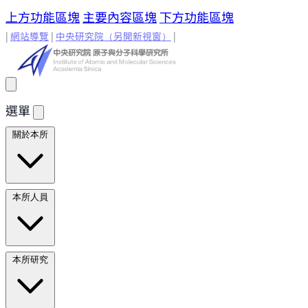
上方功能區塊
主要內容區塊
下方功能區塊
|
網站導覽
|
中央研究院
（另開新視窗）
|
選單
關於本所
所長的話
原分所歷史
歷任所長
地理位置與環境
原分所
本所人員
小常識
學術諮詢委員
研究人員
研究人員
合聘研究人
本所研究
員
兼任研究人員
Emeriti Faculty
行政技術人
員