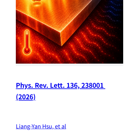
Chi
A w
str
and
（
Phys. Rev. Lett. 136, 238001 
(2026)
Liang-Yan Hsu, et al