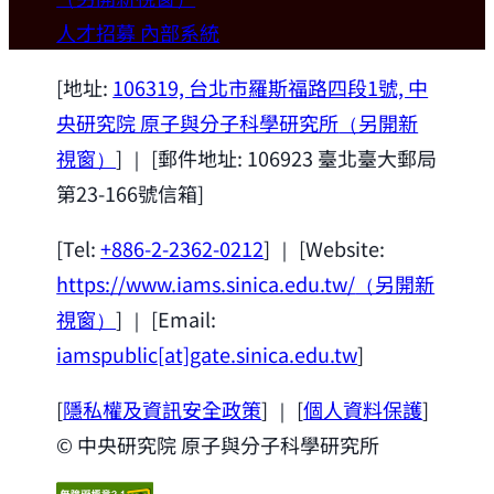
歡迎本所新聘合聘研究員陳俊維特聘教授
人才招募
內部系統
(國立台灣大學材料科學與工程學系)。
2026-07-14
[地址:
106319, 台北市羅斯福路四段1號, 中
央研究院 原子與分子科學研究所
（另開新
視窗）
] ｜ [郵件地址: 106923 臺北臺大郵局
第23-166號信箱]
[Tel:
+886-2-2362-0212
] ｜ [Website:
https://www.iams.sinica.edu.tw/
（另開新
視窗）
] ｜ [Email:
iamspublic[at]gate.sinica.edu.tw
]
[
隱私權及資訊安全政策
] ｜ [
個人資料保護
]
© 中央研究院 原子與分子科學研究所