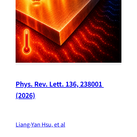
Chi
A w
str
and
（
Phys. Rev. Lett. 136, 238001 
(2026)
Liang-Yan Hsu, et al