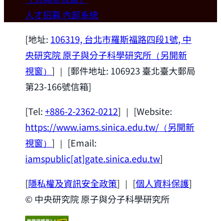
歡迎本所新聘合聘研究員陳俊維特聘教授
人才招募
內部系統
(國立台灣大學材料科學與工程學系)。
2026-07-14
[地址:
106319, 台北市羅斯福路四段1號, 中
央研究院 原子與分子科學研究所
（另開新
視窗）
] ｜ [郵件地址: 106923 臺北臺大郵局
第23-166號信箱]
[Tel:
+886-2-2362-0212
] ｜ [Website:
https://www.iams.sinica.edu.tw/
（另開新
視窗）
] ｜ [Email:
iamspublic[at]gate.sinica.edu.tw
]
[
隱私權及資訊安全政策
] ｜ [
個人資料保護
]
© 中央研究院 原子與分子科學研究所