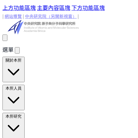
上方功能區塊
主要內容區塊
下方功能區塊
|
網站導覽
|
中央研究院
（另開新視窗）
|
選單
關於本所
所長的話
原分所歷史
歷任所長
地理位置與環境
原分所
本所人員
小常識
學術諮詢委員
研究人員
研究人員
合聘研究人
本所研究
員
兼任研究人員
Emeriti Faculty
行政技術人
員