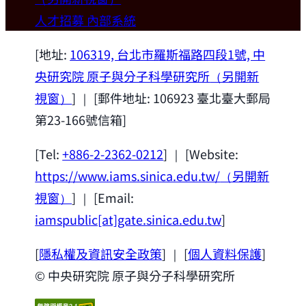
歡迎本所新聘合聘研究員陳俊維特聘教授
人才招募
內部系統
(國立台灣大學材料科學與工程學系)。
2026-07-14
[地址:
106319, 台北市羅斯福路四段1號, 中
央研究院 原子與分子科學研究所
（另開新
視窗）
] ｜ [郵件地址: 106923 臺北臺大郵局
第23-166號信箱]
[Tel:
+886-2-2362-0212
] ｜ [Website:
https://www.iams.sinica.edu.tw/
（另開新
視窗）
] ｜ [Email:
iamspublic[at]gate.sinica.edu.tw
]
[
隱私權及資訊安全政策
] ｜ [
個人資料保護
]
© 中央研究院 原子與分子科學研究所