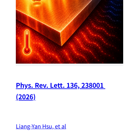
Chi
A w
str
and
（
Phys. Rev. Lett. 136, 238001 
(2026)
Liang-Yan Hsu, et al