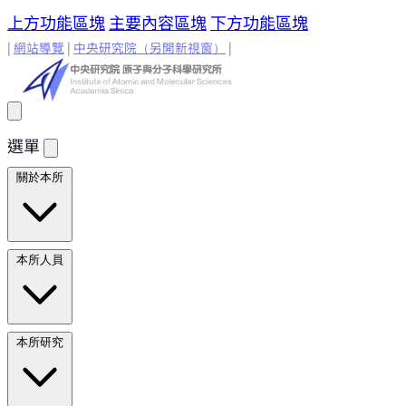
上方功能區塊
主要內容區塊
下方功能區塊
|
網站導覽
|
中央研究院
（另開新視窗）
|
選單
關於本所
所長的話
原分所歷史
歷任所長
地理位置與環境
原分所
本所人員
小常識
學術諮詢委員
研究人員
研究人員
合聘研究人
本所研究
員
兼任研究人員
Emeriti Faculty
行政技術人
員