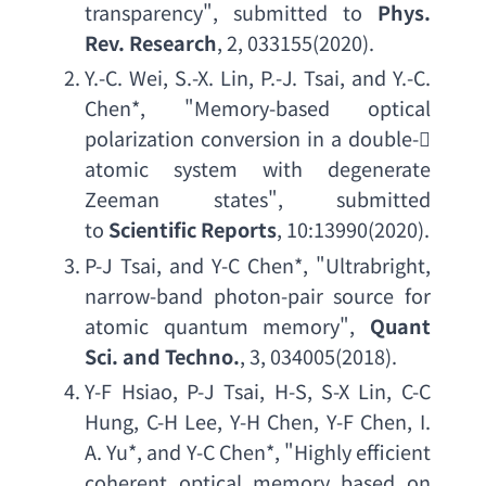
transparency
", 
submitted to
Phys. 
Rev. Research
, 2, 033155(2020).
Y.-C. Wei
, 
S.-X. Lin
, 
P.-J. Tsai
, 
and Y.-C. 
Chen
*, "
Memory-based optical 
polarization conversion in a double
- 
atomic system with degenerate 
Zeeman states
", 
submitted 
to
Scientific Reports
, 10:13990(2020).
P-J Tsai
, 
and Y-C Chen
*, "Ultrabright, 
narrow-band photon-pair source for 
atomic quantum memory
", 
Quant 
Sci. and Techno
.
, 3, 034005(2018).
Y-F Hsiao
, 
P-J Tsai
, 
H-S
, 
S-X Lin
, 
C-C 
Hung
, 
C-H Lee
, 
Y-H Chen
, 
Y-F Chen
, 
I. 
A. Yu
*, 
and Y-C Chen
*, "
Highly efficient 
coherent optical memory based on 