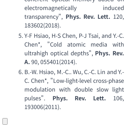
electromagnetically induced 
transparency
", 
Phys. Rev. Lett
.
 120, 
183602(2018).
Y-F Hsiao
, 
H-S Chen
, 
P-J Tsai
, 
and Y.-C. 
Chen
*, "
Cold atomic media with 
ultrahigh optical depths
", 
Phys. Rev. 
A
.
 90, 055401(2014).
B.-W. Hsiao
, 
M.-C.. Wu
, 
C.-C. Lin and Y.-
C. Chen
*, "
Low-light-level cross-phase 
modulation with double slow light 
pulses
". 
Phys. Rev. Lett
.
 106, 
193006(2011).