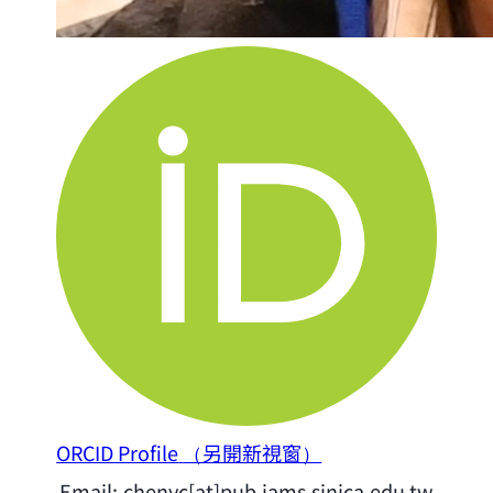
ORCID Profile
（另開新視窗）
Email:
chenyc[at]pub.iams.sinica.edu.tw