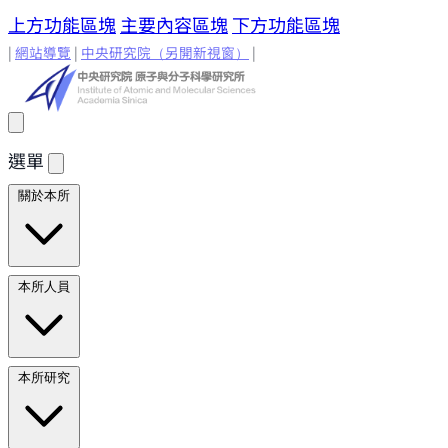
上方功能區塊
主要內容區塊
下方功能區塊
|
網站導覽
|
中央研究院
（另開新視窗）
|
選單
關於本所
所長的話
原分所歷史
歷任所長
地理位置與環境
原分所
本所人員
小常識
學術諮詢委員
研究人員
研究人員
合聘研究人
本所研究
員
兼任研究人員
Emeriti Faculty
行政技術人
員