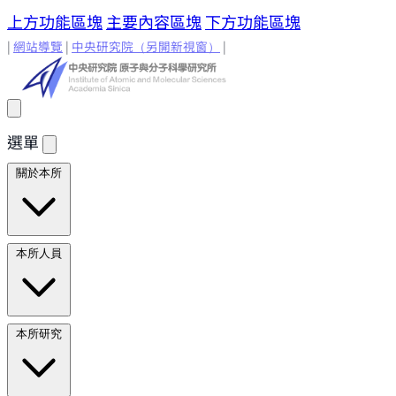
上方功能區塊
主要內容區塊
下方功能區塊
|
網站導覽
|
中央研究院
（另開新視窗）
|
選單
關於本所
所長的話
原分所歷史
歷任所長
地理位置與環境
原分所
本所人員
小常識
學術諮詢委員
研究人員
研究人員
合聘研究人
本所研究
員
兼任研究人員
Emeriti Faculty
行政技術人
員