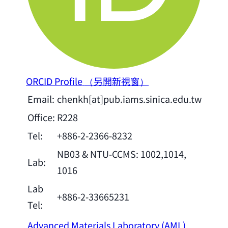
ORCID Profile
（另開新視窗）
Email:
chenkh[at]pub.iams.sinica.edu.tw
Office:
R228
Tel:
+886-2-2366-8232
NB03 & NTU-CCMS: 1002,1014,
Lab:
1016
Lab
+886-2-33665231
Tel:
Advanced Materials Laboratory (AML)