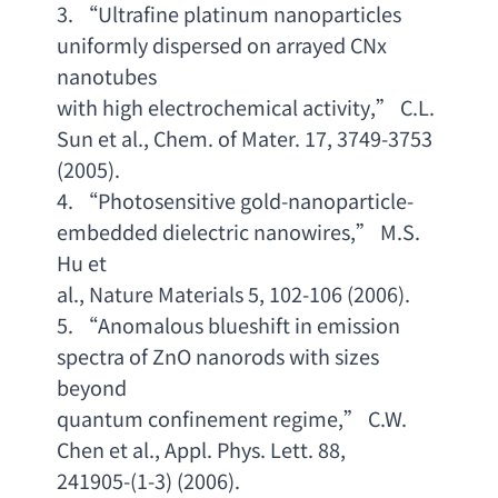
3. “
Ultrafine platinum nanoparticles 
uniformly dispersed on arrayed CNx 
nanotubes
with high electrochemical activity
,” 
C.L. 
Sun et al
., 
Chem. of Mater. 17
, 3749-3753
(2005).  
4. “
Photosensitive gold-nanoparticle-
embedded dielectric nanowires
,” 
M.S. 
Hu et
al., 
Nature Materials 5
, 102-106 (2006).  
5. “
Anomalous blueshift in emission 
spectra of ZnO nanorods with sizes 
beyond
quantum confinement regime
,” 
C.W. 
Chen et al
., 
Appl. Phys. Lett. 88
,
241905-(1-3) (2006).  