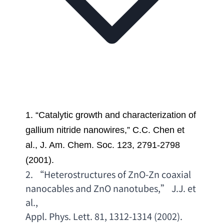
1. “
Catalytic growth and characterization of 
gallium nitride nanowires
,” 
C.C. Chen et 
al
., 
J. Am. Chem. Soc. 123
, 2791-2798 
(2001). 
2. “
Heterostructures of ZnO-Zn coaxial 
nanocables and ZnO nanotubes
,” 
J.J. et 
al
.,
Appl. Phys. Lett. 81
, 1312-1314 (2002). 