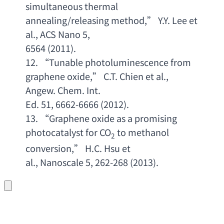
simultaneous thermal 
annealing/releasing method
,” 
Y.Y. Lee et 
al
., 
ACS Nano 5
,
6564 (2011). 
12. “
Tunable photoluminescence from 
graphene oxide
,” 
C.T. Chien et al
., 
Angew. Chem. Int
.
Ed. 51, 6662-6666 (2012). 
13. “
Graphene oxide as a promising 
photocatalyst for CO
to methanol 
2
conversion
,” 
H.C. Hsu et
al., Nanoscale 5, 262-268 (2013). 