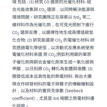
域
包括
研究
還原的光催化材料
結
 : (1) 
 CO 
: 
合光能收集與
 還原，以同時解決能源與
 CO
2
環境問題。研究團隊正在探索以
 等二
 SnS
2
維材料作為光催化劑，在可見光照射下進行
 還原反應，以選擇性地生成高價值碳氫
CO
2
化合物
研究能還原
 的電催化材料
研
; (2) 
 CO
:
2
究透過電化學途徑，以流動式反應系統使用
電催化材料來還
原
;例如利用鎳的單原
 CO
2
子催化劑與銅合金催化劑來生成一氧化碳與
甲酸，以分別將
 轉化為氣體與液體
 CO
; (3) 
2
開發低成本且高性能的熱電材料
與台大團
: 
隊合作研發材料的電子與聲子的傳輸機制設
計，以及材料的塞貝克係數
(
Seebeck 
coefficient
)，尤其是
相關之熱電材料優
 SnS 
化研發。