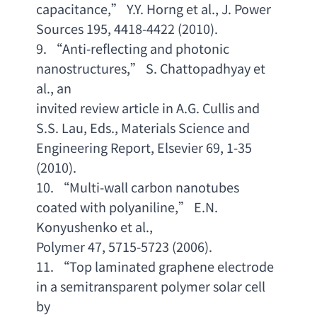
capacitance
,” 
Y.Y. Horng et al
., 
J. Power
Sources 195, 4418-4422 (2010). 
9. “
Anti-reflecting and photonic 
nanostructures
,” 
S. Chattopadhyay et 
al
., an
invited review article in A.G. Cullis and 
S.S. Lau
, Eds., 
Materials Science and
Engineering Report
, Elsevier 69, 1-35 
(2010). 
10. “
Multi-wall carbon nanotubes 
coated with polyaniline
,” 
E.N. 
Konyushenko et al
.,
Polymer 47, 5715-5723 (2006).  
11. “
Top laminated graphene electrode 
in a semitransparent polymer solar cell 
by