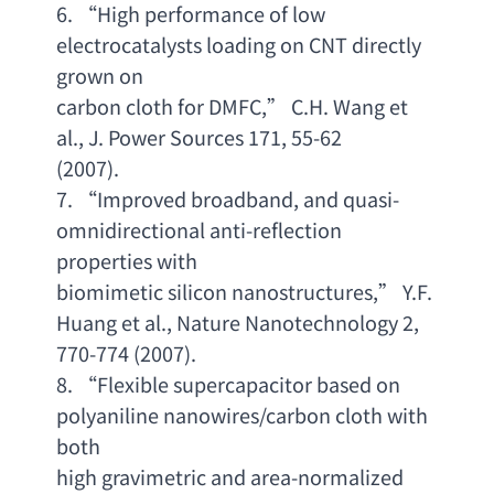
6. “
High performance of low 
electrocatalysts loading on CNT directly 
grown on
carbon cloth for DMFC
,” 
C.H. Wang et 
al
., 
J. Power Sources 171
, 55-62
(2007).  
7. “
Improved broadband
, 
and quasi-
omnidirectional anti-reflection 
properties with
biomimetic silicon nanostructures
,” 
Y.F. 
Huang et al
., 
Nature Nanotechnology 2
,
770-774 (2007).    
8. “
Flexible supercapacitor based on 
polyaniline nanowires/carbon cloth with 
both
high gravimetric and area-normalized 