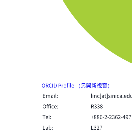
ORCID Profile
（另開新視窗）
Email:
linc[at]sinica.ed
Office:
R338
Tel:
+886-2-2362-497
Lab:
L327