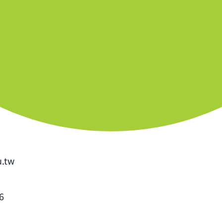
u.tw
6