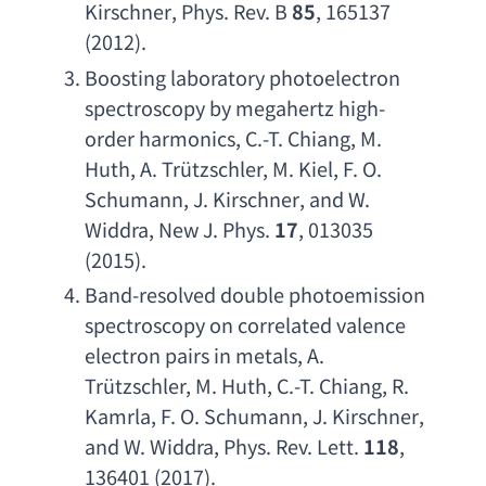
Kirschner
, 
Phys. Rev. B
85
, 165137 
(2012).
Boosting laboratory photoelectron 
spectroscopy by megahertz high-
order harmonics
, 
C.-T. Chiang
, 
M. 
Huth
, 
A. Tr
ützschler, 
M. Kiel
, 
F. O. 
Schumann
, 
J. Kirschner
, 
and W. 
Widdra
, 
New J. Phys
. 
17
, 013035 
(2015).
Band-resolved double photoemission 
spectroscopy on correlated valence 
electron pairs in metals
, 
A. 
Tr
ützschler, 
M. Huth
, 
C.-T. Chiang
, 
R. 
Kamrla
, 
F. O. Schumann
, 
J. Kirschner
, 
and W. Widdra
, 
Phys. Rev. Lett
. 
118
, 
136401 (2017).