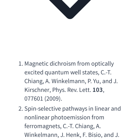
Magnetic dichroism from optically 
excited quantum well states
, 
C.-T. 
Chiang
, 
A. Winkelmann
, 
P. Yu
, 
and J. 
Kirschner
, 
Phys. Rev. Lett
.
 103
, 
077601 (2009).
Spin-selective pathways in linear and 
nonlinear photoemission from 
ferromagnets
, 
C.-T. Chiang
, 
A. 
Winkelmann
, 
J. Henk
, 
F. Bisio
, 
and J. 