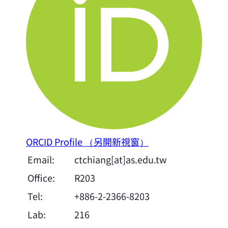
ORCID Profile
（另開新視窗）
Email:
ctchiang[at]as.edu.tw
Office:
R203
Tel:
+886-2-2366-8203
Lab:
216