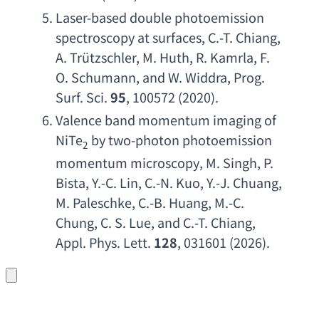
Laser-based double photoemission 
spectroscopy at surfaces
, 
C.-T. Chiang
, 
A. Tr
ützschler, 
M. Huth
, 
R. Kamrla
, 
F. 
O. Schumann
, 
and W. Widdra
, 
Prog. 
Surf. Sci
. 
95
, 100572 (2020).
Valence band momentum imaging of 
NiTe
by two-photon photoemission 
2
momentum microscopy
, 
M. Singh
, 
P. 
Bista
, 
Y.-C. Lin
, 
C.-N. Kuo
, 
Y.-J. Chuang
, 
M. Paleschke
, 
C.-B. Huang
, 
M.-C. 
Chung
, 
C. S. Lue
, 
and C.-T. Chiang
, 
Appl. Phys. Lett
. 
128
, 031601 (2026).