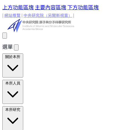
上方功能區塊
主要內容區塊
下方功能區塊
|
網站導覽
|
中央研究院
（另開新視窗）
|
選單
關於本所
所長的話
原分所歷史
歷任所長
地理位置與環境
原分所
本所人員
小常識
學術諮詢委員
研究人員
研究人員
合聘研究人
本所研究
員
兼任研究人員
Emeriti Faculty
行政技術人
員