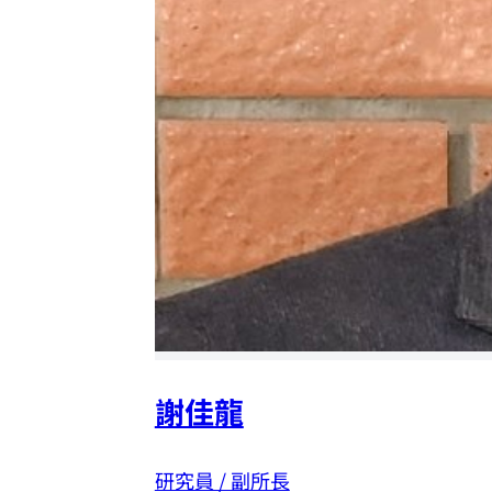
謝佳龍
研究員 / 副所長