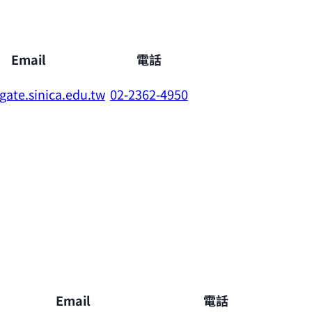
Email
電話
ate.sinica.edu.tw
02-2362-4950
Email
電話