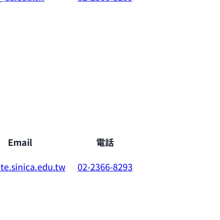
Email
電話
e.sinica.edu.tw
02-2366-8293