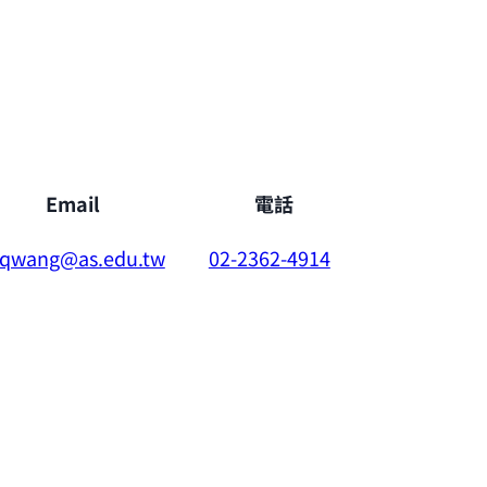
Email
電話
qwang@as.edu.tw
02-2362-4914