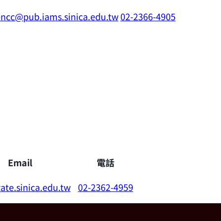
ncc@pub.iams.sinica.edu.tw
02-2366-4905
Email
電話
te.sinica.edu.tw
02-2362-4959