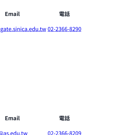
Email
電話
ate.sinica.edu.tw
02-2366-8290
Email
電話
as.edu.tw
02-2366-8209