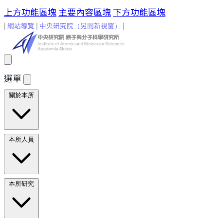
上方功能區塊
主要內容區塊
下方功能區塊
|
網站導覽
|
中央研究院
（另開新視窗）
|
選單
關於本所
所長的話
原分所歷史
歷任所長
地理位置與環境
原分所
本所人員
小常識
學術諮詢委員
研究人員
研究人員
合聘研究人
本所研究
員
兼任研究人員
Emeriti Faculty
行政技術人
員