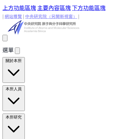
上方功能區塊
主要內容區塊
下方功能區塊
|
網站導覽
|
中央研究院
（另開新視窗）
|
選單
關於本所
所長的話
原分所歷史
歷任所長
地理位置與環境
原分所
本所人員
小常識
學術諮詢委員
研究人員
研究人員
合聘研究人
本所研究
員
兼任研究人員
Emeriti Faculty
行政技術人
員