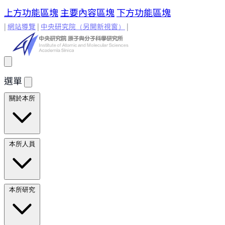
上方功能區塊
主要內容區塊
下方功能區塊
|
網站導覽
|
中央研究院
（另開新視窗）
|
選單
關於本所
所長的話
原分所歷史
歷任所長
地理位置與環境
原分所
本所人員
小常識
學術諮詢委員
研究人員
研究人員
合聘研究人
本所研究
員
兼任研究人員
Emeriti Faculty
行政技術人
員