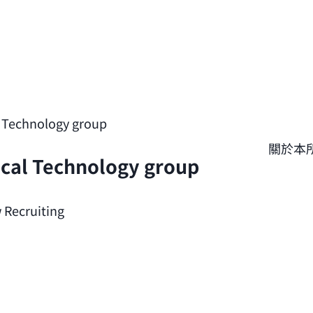
l Technology group
關於本
ical Technology group
 Recruiting