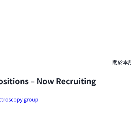
關於本
ositions – Now Recruiting
ctroscopy group