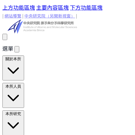
上方功能區塊
主要內容區塊
下方功能區塊
|
網站導覽
|
中央研究院
（另開新視窗）
|
選單
關於本所
所長的話
原分所歷史
歷任所長
地理位置與環境
原分所
本所人員
小常識
學術諮詢委員
研究人員
研究人員
合聘研究人
本所研究
員
兼任研究人員
Emeriti Faculty
行政技術人
員