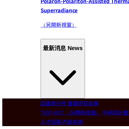
Polaron-Polariton-Assisted Thermal
Superradiance
（另開新視窗）
最新消息
News
認識原分所
重要研究成果
Welcome
TIGP-MST
（另開新視窗）
中研院計
人才招募
內部系統
歡迎本所新聘合聘研究員陳俊維特聘教