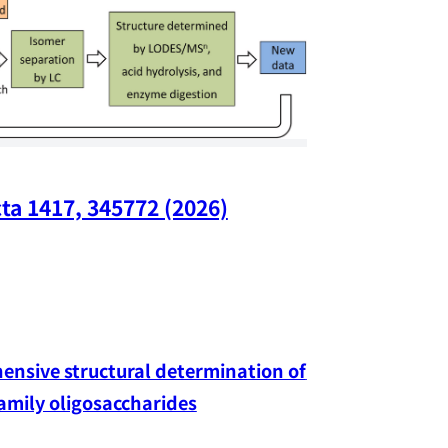
ta 1417, 345772 (2026)
Nano Lette
nsive structural determination of 
family oligosaccharides
Yang-hao Chan