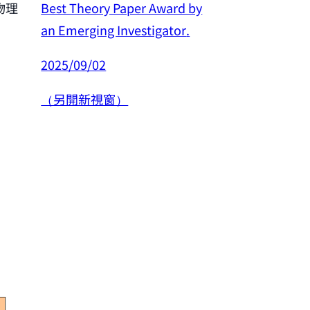
Best Theory Paper Award by
物理
恭賀許良彥老師
an Emerging Investigator
.
年度傑出研究
2025/09/02
2025/02/26
（另開新視窗）