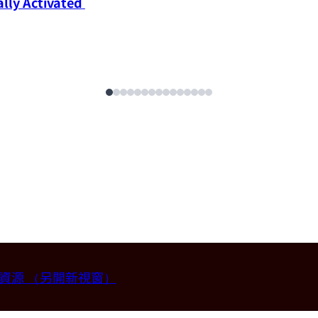
ly Activated 
畫資源
（另開新視窗）
授 (國立台灣大學材料科學與工程學系)。
2026-07-14