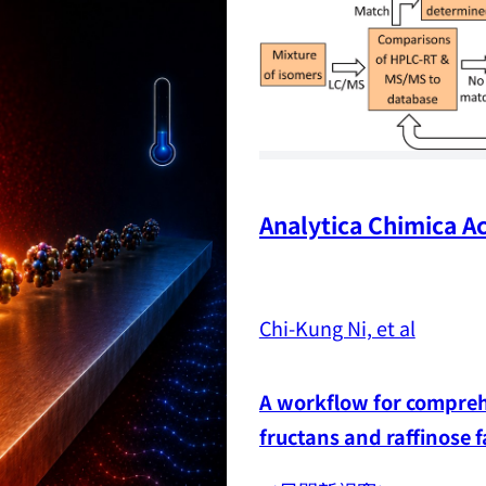
Analytica Chimica Ac
Chi-Kung Ni, et al
A workflow for comprehe
fructans and raffinose 