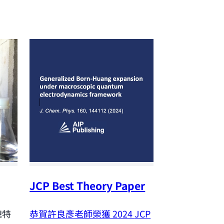
JCP Best Theory Paper
NSTC Outst
Research A
恭賀許良彥老師榮獲 2024
JCP
聰特