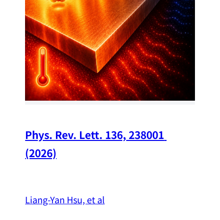
Chi
A w
str
and
（
Phys. Rev. Lett. 136, 238001 
(2026)
Liang-Yan Hsu, et al