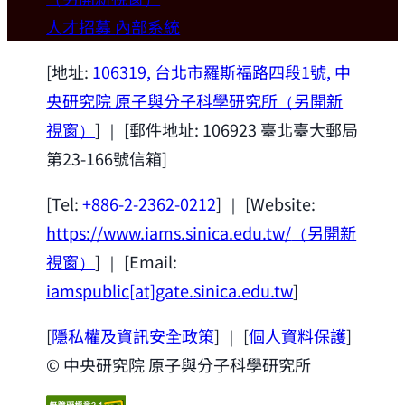
歡迎本所新聘合聘研究員陳俊維特聘教授
人才招募
內部系統
(國立台灣大學材料科學與工程學系)。
2026-07-14
[地址:
106319, 台北市羅斯福路四段1號, 中
央研究院 原子與分子科學研究所
（另開新
視窗）
] ｜ [郵件地址: 106923 臺北臺大郵局
第23-166號信箱]
[Tel:
+886-2-2362-0212
] ｜ [Website:
https://www.iams.sinica.edu.tw/
（另開新
視窗）
] ｜ [Email:
iamspublic[at]gate.sinica.edu.tw
]
[
隱私權及資訊安全政策
] ｜ [
個人資料保護
]
© 中央研究院 原子與分子科學研究所