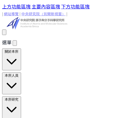
上方功能區塊
主要內容區塊
下方功能區塊
|
網站導覽
|
中央研究院
（另開新視窗）
|
選單
關於本所
所長的話
原分所歷史
歷任所長
地理位置與環境
原分所
本所人員
小常識
學術諮詢委員
研究人員
研究人員
合聘研究人
本所研究
員
兼任研究人員
Emeriti Faculty
行政技術人
員