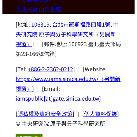
歡迎本所新聘合聘研究員陳俊維特聘教授
人才招募
內部系統
(國立台灣大學材料科學與工程學系)。
2026-07-14
[地址:
106319, 台北市羅斯福路四段1號, 中
央研究院 原子與分子科學研究所
（另開新
視窗）
] ｜ [郵件地址: 106923 臺北臺大郵局
第23-166號信箱]
[Tel:
+886-2-2362-0212
] ｜ [Website:
https://www.iams.sinica.edu.tw/
（另開新
視窗）
] ｜ [Email:
iamspublic[at]gate.sinica.edu.tw
]
[
隱私權及資訊安全政策
] ｜ [
個人資料保護
]
© 中央研究院 原子與分子科學研究所