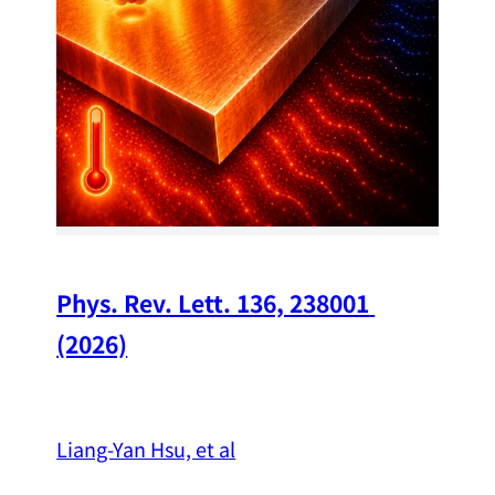
Chi
A w
str
and
（
Phys. Rev. Lett. 136, 238001 
(2026)
Liang-Yan Hsu, et al