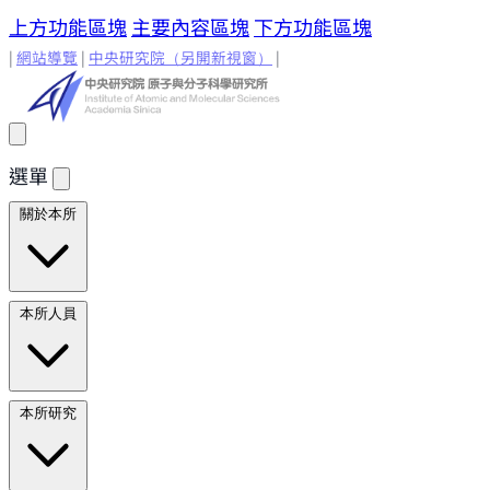
上方功能區塊
主要內容區塊
下方功能區塊
|
網站導覽
|
中央研究院
（另開新視窗）
|
選單
關於本所
所長的話
原分所歷史
歷任所長
地理位置與環境
原分所
本所人員
小常識
學術諮詢委員
研究人員
研究人員
合聘研究人
本所研究
員
兼任研究人員
Emeriti Faculty
行政技術人
員