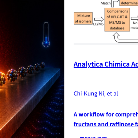
Analytica Chimica Ac
Chi-Kung Ni, et al
A workflow for comprehe
fructans and raffinose 