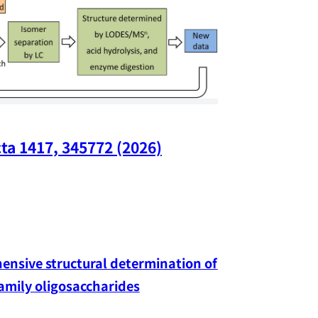
ta 1417, 345772 (2026)
Nano Lette
nsive structural determination of 
family oligosaccharides
Yang-hao Chan