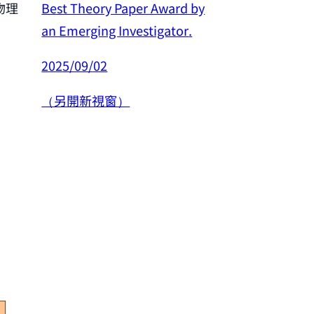
Best Theory Paper Award by
物理
恭賀許良彥老師
an Emerging Investigator
.
年度傑出研究
2025/09/02
2025/02/26
（另開新視窗）