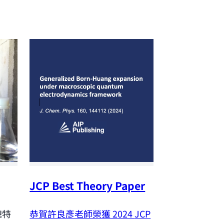
JCP Best Theory Paper
NSTC Outst
Research A
恭賀許良彥老師榮獲 2024
JCP
聰特