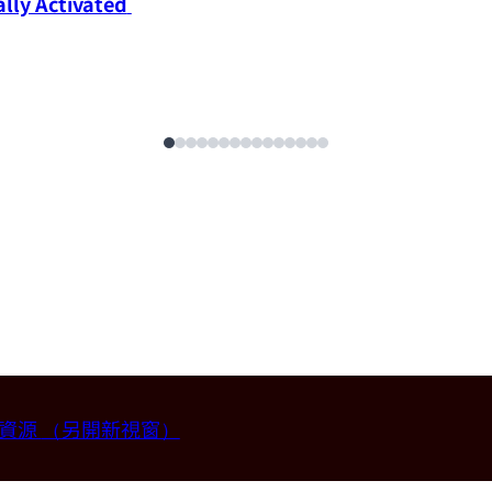
ly Activated 
畫資源
（另開新視窗）
授 (國立台灣大學材料科學與工程學系)。
2026-07-14