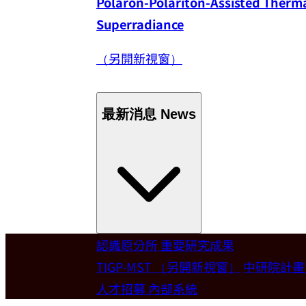
Polaron-Polariton-Assisted Thermal
Superradiance
（另開新視窗）
最新消息
News
認識原分所
重要研究成果
Welcome
TIGP-MST
（另開新視窗）
中研院計
人才招募
內部系統
歡迎本所新聘合聘研究員陳俊維特聘教