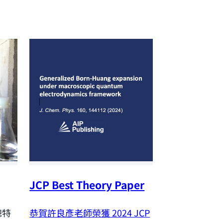
JCP Best Theory Paper
NSTC Outst
Research A
恭賀許良彥老師榮獲 2024
JCP
聰特