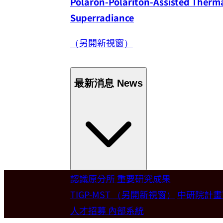
Polaron-Polariton-Assisted Thermal
Superradiance
（另開新視窗）
最新消息
News
認識原分所
重要研究成果
Welcome
TIGP-MST
（另開新視窗）
中研院計
人才招募
內部系統
歡迎本所新聘合聘研究員陳俊維特聘教