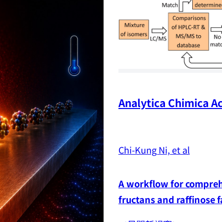
Analytica Chimica Ac
Chi-Kung Ni, et al
A workflow for comprehe
fructans and raffinose 