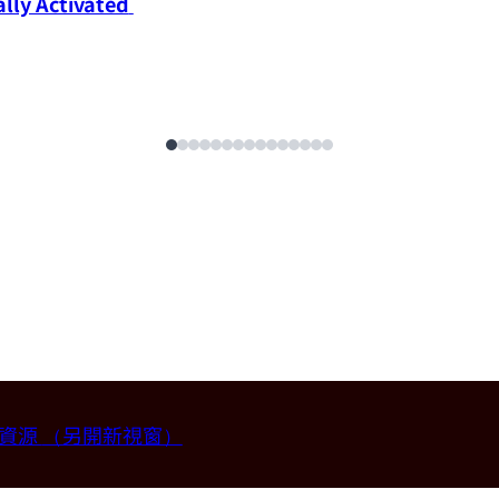
ly Activated 
畫資源
（另開新視窗）
授 (國立台灣大學材料科學與工程學系)。
2026-07-14