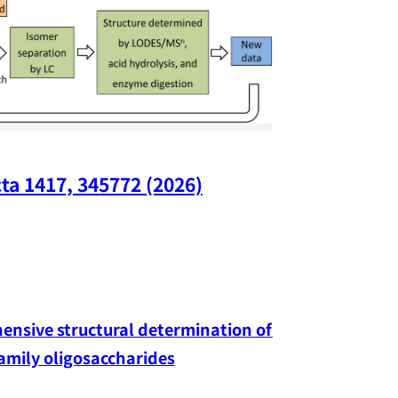
ta 1417, 345772 (2026)
Nano Lette
nsive structural determination of 
family oligosaccharides
Yang-hao Chan