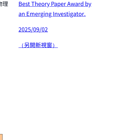
Best Theory Paper Award by
物理
恭賀許良彥老師
an Emerging Investigator
.
年度傑出研究
2025/09/02
2025/02/26
（另開新視窗）