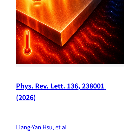
Chi
A w
str
and
（
Phys. Rev. Lett. 136, 238001 
(2026)
Liang-Yan Hsu, et al