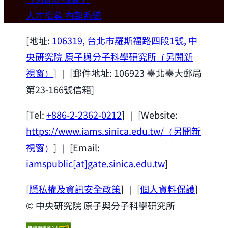
歡迎本所新聘合聘研究員陳俊維特聘教授
人才招募
內部系統
(國立台灣大學材料科學與工程學系)。
2026-07-14
[地址:
106319, 台北市羅斯福路四段1號, 中
央研究院 原子與分子科學研究所
（另開新
視窗）
] ｜ [郵件地址: 106923 臺北臺大郵局
第23-166號信箱]
[Tel:
+886-2-2362-0212
] ｜ [Website:
https://www.iams.sinica.edu.tw/
（另開新
視窗）
] ｜ [Email:
iamspublic[at]gate.sinica.edu.tw
]
[
隱私權及資訊安全政策
] ｜ [
個人資料保護
]
© 中央研究院 原子與分子科學研究所