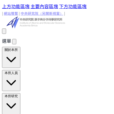
上方功能區塊
主要內容區塊
下方功能區塊
|
網站導覽
|
中央研究院
（另開新視窗）
|
選單
關於本所
所長的話
原分所歷史
歷任所長
地理位置與環境
原分所
本所人員
小常識
學術諮詢委員
研究人員
研究人員
合聘研究人
本所研究
員
兼任研究人員
Emeriti Faculty
行政技術人
員