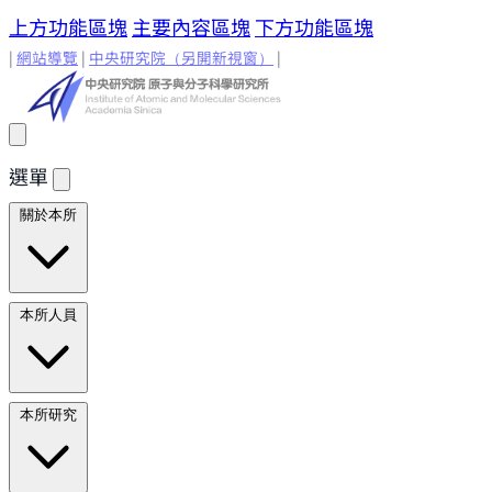
上方功能區塊
主要內容區塊
下方功能區塊
|
網站導覽
|
中央研究院
（另開新視窗）
|
選單
關於本所
所長的話
原分所歷史
歷任所長
地理位置與環境
原分所
本所人員
小常識
學術諮詢委員
研究人員
研究人員
合聘研究人
本所研究
員
兼任研究人員
Emeriti Faculty
行政技術人
員