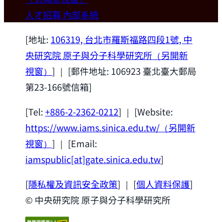
歡迎本所新聘合聘研究員陳俊維特聘教授
人才招募
內部系統
(國立台灣大學材料科學與工程學系)。
2026-07-14
[地址:
106319, 台北市羅斯福路四段1號, 中
央研究院 原子與分子科學研究所
（另開新
視窗）
] ｜ [郵件地址: 106923 臺北臺大郵局
第23-166號信箱]
[Tel:
+886-2-2362-0212
] ｜ [Website:
https://www.iams.sinica.edu.tw/
（另開新
視窗）
] ｜ [Email:
iamspublic[at]gate.sinica.edu.tw
]
[
隱私權及資訊安全政策
] ｜ [
個人資料保護
]
© 中央研究院 原子與分子科學研究所