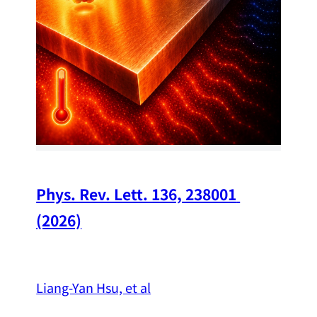
Chi
A w
str
and
（
Phys. Rev. Lett. 136, 238001 
(2026)
Liang-Yan Hsu, et al