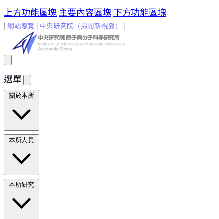
上方功能區塊
主要內容區塊
下方功能區塊
|
網站導覽
|
中央研究院
（另開新視窗）
|
選單
關於本所
所長的話
原分所歷史
歷任所長
地理位置與環境
原分所
本所人員
小常識
學術諮詢委員
研究人員
研究人員
合聘研究人
本所研究
員
兼任研究人員
Emeriti Faculty
行政技術人
員