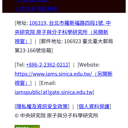
歡迎本所新聘合聘研究員陳俊維特聘教授
人才招募
內部系統
(國立台灣大學材料科學與工程學系)。
2026-07-14
[地址:
106319, 台北市羅斯福路四段1號, 中
央研究院 原子與分子科學研究所
（另開新
視窗）
] ｜ [郵件地址: 106923 臺北臺大郵局
第23-166號信箱]
[Tel:
+886-2-2362-0212
] ｜ [Website:
https://www.iams.sinica.edu.tw/
（另開新
視窗）
] ｜ [Email:
iamspublic[at]gate.sinica.edu.tw
]
[
隱私權及資訊安全政策
] ｜ [
個人資料保護
]
© 中央研究院 原子與分子科學研究所