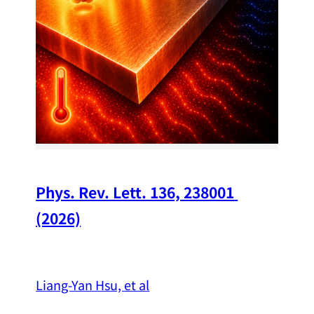
Chi
A w
str
and
（
Phys. Rev. Lett. 136, 238001 
(2026)
Liang-Yan Hsu, et al