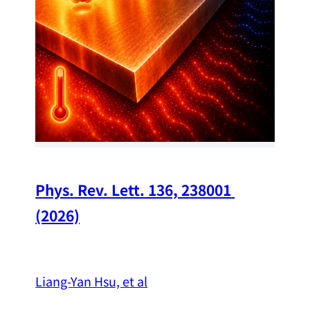
Chi
A w
str
and
（
Phys. Rev. Lett. 136, 238001 
(2026)
Liang-Yan Hsu, et al