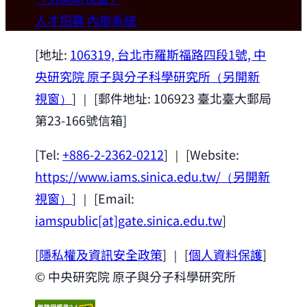
歡迎本所新聘合聘研究員陳俊維特聘教授
人才招募
內部系統
(國立台灣大學材料科學與工程學系)。
2026-07-14
[地址:
106319, 台北市羅斯福路四段1號, 中
央研究院 原子與分子科學研究所
（另開新
視窗）
] ｜ [郵件地址: 106923 臺北臺大郵局
第23-166號信箱]
[Tel:
+886-2-2362-0212
] ｜ [Website:
https://www.iams.sinica.edu.tw/
（另開新
視窗）
] ｜ [Email:
iamspublic[at]gate.sinica.edu.tw
]
[
隱私權及資訊安全政策
] ｜ [
個人資料保護
]
© 中央研究院 原子與分子科學研究所