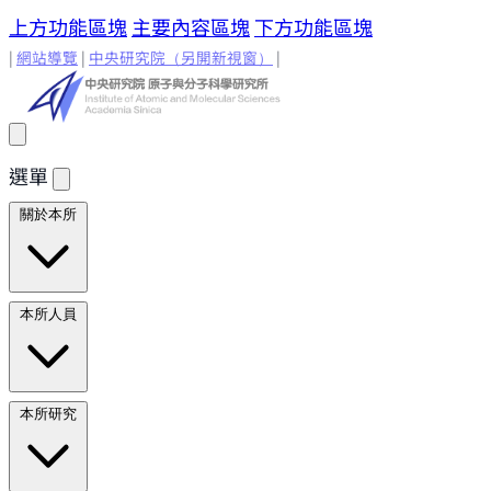
上方功能區塊
主要內容區塊
下方功能區塊
|
網站導覽
|
中央研究院
（另開新視窗）
|
選單
關於本所
所長的話
原分所歷史
歷任所長
地理位置與環境
原分所
本所人員
小常識
學術諮詢委員
研究人員
研究人員
合聘研究人
本所研究
員
兼任研究人員
Emeriti Faculty
行政技術人
員