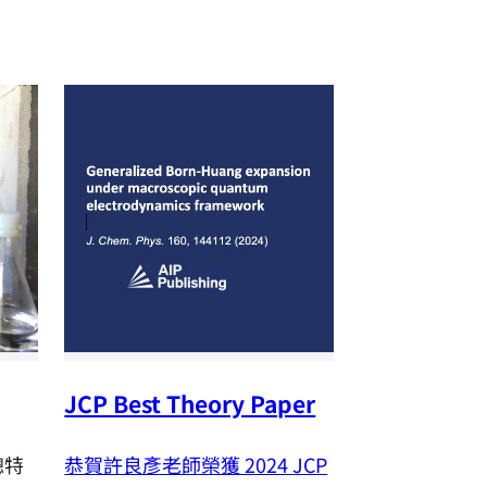
JCP Best Theory Paper
NSTC Outst
Research A
恭賀許良彥老師榮獲 2024
JCP
聰特