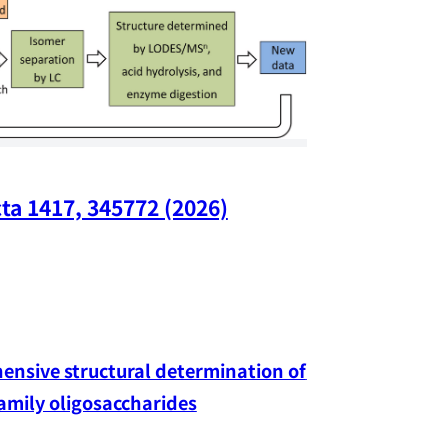
ta 1417, 345772 (2026)
Nano Lette
nsive structural determination of 
family oligosaccharides
Yang-hao Chan