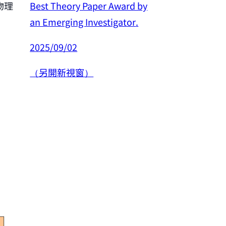
Best Theory Paper Award by
物理
恭賀許良彥老師
an Emerging Investigator
.
年度傑出研究
2025/09/02
2025/02/26
（另開新視窗）