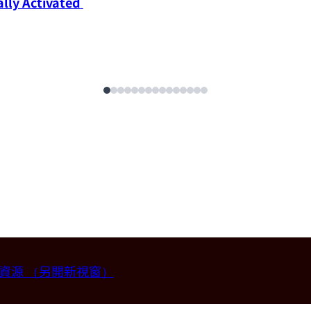
ly Activated 
畫資源
（另開新視窗）
授 (國立台灣大學材料科學與工程學系)。
2026-07-14