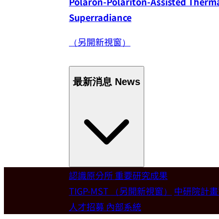
Polaron-Polariton-Assisted Thermal
Superradiance
（另開新視窗）
最新消息
News
認識原分所
重要研究成果
Welcome
TIGP-MST
（另開新視窗）
中研院計
人才招募
內部系統
歡迎本所新聘合聘研究員陳俊維特聘教