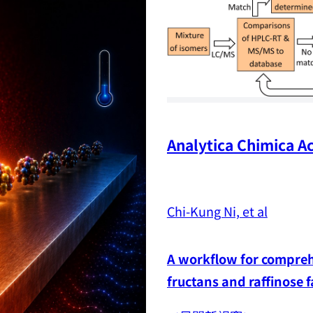
Analytica Chimica Ac
Chi-Kung Ni, et al
A workflow for comprehe
fructans and raffinose 