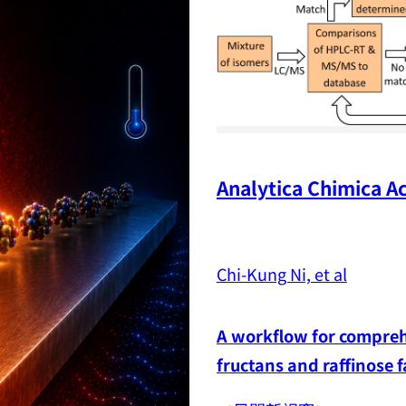
Analytica Chimica Ac
Chi-Kung Ni, et al
A workflow for comprehe
fructans and raffinose 