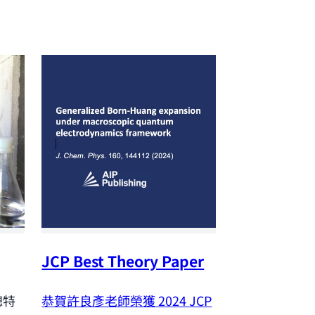
JCP Best Theory Paper
NSTC Outst
Research A
恭賀許良彥老師榮獲 2024
JCP
聰特