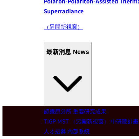
Polaron-Polariton-Assisted Thermal
Superradiance
（另開新視窗）
最新消息
News
認識原分所
重要研究成果
Welcome
TIGP-MST
（另開新視窗）
中研院計
人才招募
內部系統
歡迎本所新聘合聘研究員陳俊維特聘教