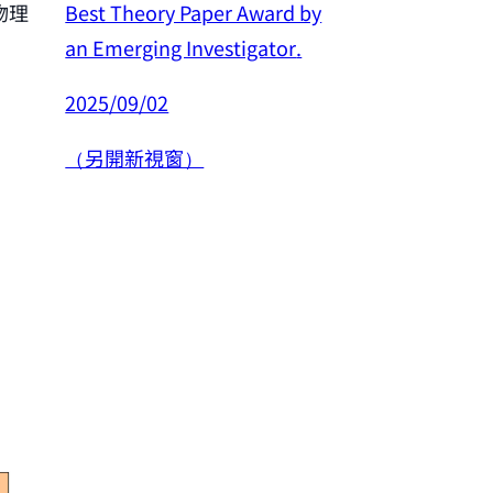
Best Theory Paper Award by
物理
恭賀許良彥老師
an Emerging Investigator
.
年度傑出研究
2025/09/02
2025/02/26
（另開新視窗）