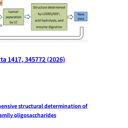
ta 1417, 345772 (2026)
Nano Lette
nsive structural determination of 
family oligosaccharides
Yang-hao Chan