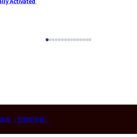
ly Activated 
畫資源
（另開新視窗）
授 (國立台灣大學材料科學與工程學系)。
2026-07-14