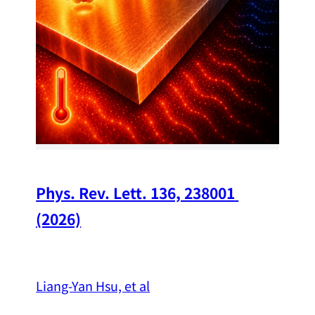
Chi
A w
str
and
（
Phys. Rev. Lett. 136, 238001 
(2026)
Liang-Yan Hsu, et al