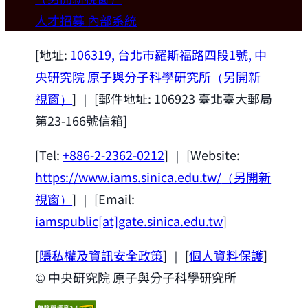
歡迎本所新聘合聘研究員陳俊維特聘教授
人才招募
內部系統
(國立台灣大學材料科學與工程學系)。
2026-07-14
[地址:
106319, 台北市羅斯福路四段1號, 中
央研究院 原子與分子科學研究所
（另開新
視窗）
] ｜ [郵件地址: 106923 臺北臺大郵局
第23-166號信箱]
[Tel:
+886-2-2362-0212
] ｜ [Website:
https://www.iams.sinica.edu.tw/
（另開新
視窗）
] ｜ [Email:
iamspublic[at]gate.sinica.edu.tw
]
[
隱私權及資訊安全政策
] ｜ [
個人資料保護
]
© 中央研究院 原子與分子科學研究所