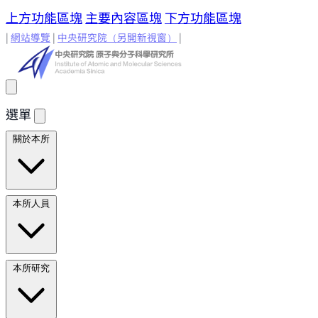
上方功能區塊
主要內容區塊
下方功能區塊
|
網站導覽
|
中央研究院
（另開新視窗）
|
選單
關於本所
所長的話
原分所歷史
歷任所長
地理位置與環境
原分所
本所人員
小常識
學術諮詢委員
研究人員
研究人員
合聘研究人
本所研究
員
兼任研究人員
Emeriti Faculty
行政技術人
員